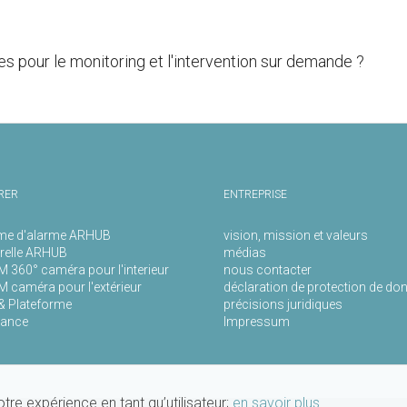
 pour le monitoring et l'intervention sur demande ?
RER
ENTREPRISE
me d'alarme ARHUB
vision, mission et valeurs
relle ARHUB
médias
 360° caméra pour l'interieur
nous contacter
 caméra pour l'extérieur
déclaration de protection de do
& Plateforme
précisions juridiques
tance
Impressum
otre expérience en tant qu’utilisateur;
en savoir plus