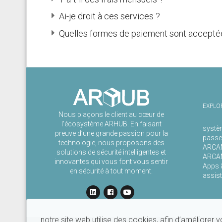
Ai-je droit à ces services ?
Quelles formes de paiement sont acceptées
EXPLO
Nous plaçons le client au cœur de
l'écosystème ARHUB. En faisant
systè
preuve d’une grande passion pour la
passe
technologie, nous proposons des
ARCAM
solutions de sécurité intelligentes et
ARCAM
innovantes qui vous font vous sentir
Apps 
en sécurité à tout moment.
assis
notre site web utilise des cookies, afin d’améliorer v