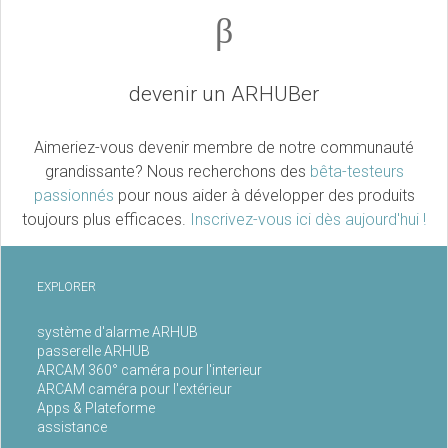
β
devenir un ARHUBer
Aimeriez-vous devenir membre de notre communauté
grandissante? Nous recherchons des
bêta-testeurs
passionnés
pour nous aider à développer des produits
toujours plus efficaces.
Inscrivez-vous ici dès aujourd'hui !
EXPLORER
système d'alarme ARHUB
passerelle ARHUB
ARCAM 360° caméra pour l'interieur
ARCAM caméra pour l'extérieur
Apps & Plateforme
assistance