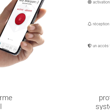
activation
réception
un accès 
arme
pro
l
sys