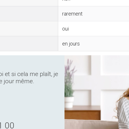
rarement
oui
en jours
et si cela me plaît, je
e jour même.
1 00