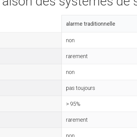
aison des systèmes de s
alarme traditionnelle
non
rarement
non
pas toujours
> 95%
rarement
non