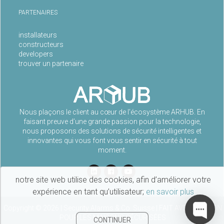
PARTENAIRES
installateurs
constructeurs
developers
trouver un partenaire
Nous plaçons le client au cœur de l'écosystème ARHUB. En
faisant preuve d’une grande passion pour la technologie,
nous proposons des solutions de sécurité intelligentes et
innovantes qui vous font vous sentir en sécurité à tout
moment.
notre site web utilise des cookies, afin d’améliorer votre
expérience en tant qu’utilisateur;
en savoir plus
Copyright ©
2026
| Security Alarms & Co. Suisse | FAIT AVEC PASSION
POUR LES MAISONS SÉCURISÉES
CONTINUER