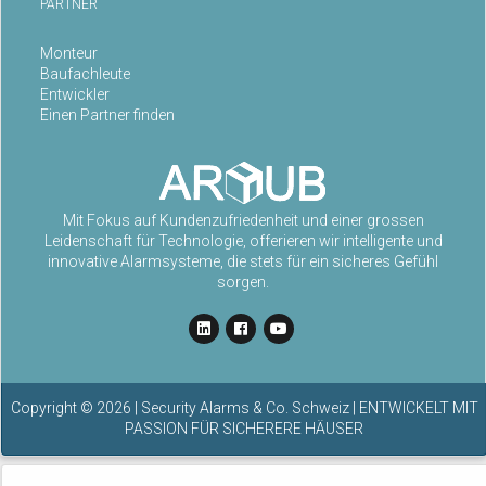
PARTNER
Monteur
Baufachleute
Entwickler
Einen Partner finden
Mit Fokus auf Kundenzufriedenheit und einer grossen
Leidenschaft für Technologie, offerieren wir intelligente und
innovative Alarmsysteme, die stets für ein sicheres Gefühl
sorgen.
Copyright ©
2026
| Security Alarms & Co. Schweiz | ENTWICKELT MIT
PASSION FÜR SICHERERE HÄUSER